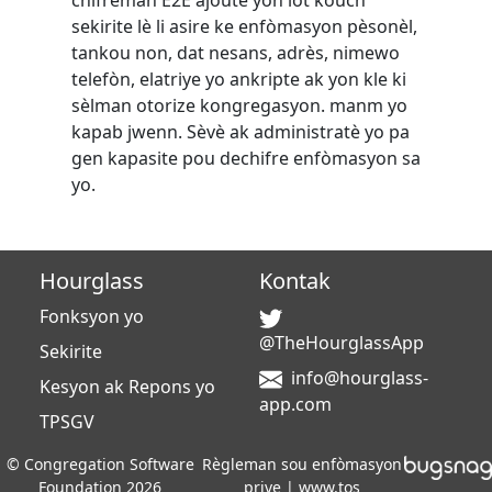
sekirite lè li asire ke enfòmasyon pèsonèl,
tankou non, dat nesans, adrès, nimewo
telefòn, elatriye yo ankripte ak yon kle ki
sèlman otorize kongregasyon. manm yo
kapab jwenn. Sèvè ak administratè yo pa
gen kapasite pou dechifre enfòmasyon sa
yo.
Hourglass
Kontak
Fonksyon yo
@TheHourglassApp
Sekirite
info@hourglass-
Kesyon ak Repons yo
app.com
TPSGV
©
Congregation Software
Règleman sou enfòmasyon
Foundation
2026
prive
|
www.tos