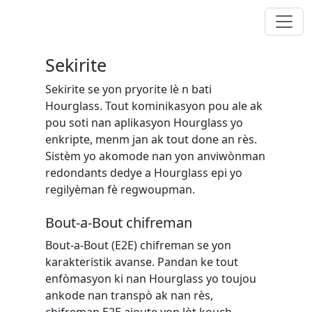
Sekirite
Sekirite se yon pryorite lè n bati
Hourglass. Tout kominikasyon pou ale ak
pou soti nan aplikasyon Hourglass yo
enkripte, menm jan ak tout done an rès.
Sistèm yo akomode nan yon anviwònman
redondants dedye a Hourglass epi yo
regilyèman fè regwoupman.
Bout-a-Bout chifreman
Bout-a-Bout (E2E) chifreman se yon
karakteristik avanse. Pandan ke tout
enfòmasyon ki nan Hourglass yo toujou
ankode nan transpò ak nan rès,
chifreman E2E ajoute yon lòt kouch